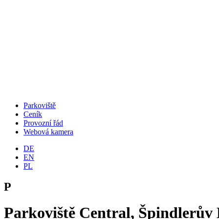
Parkoviště
Ceník
Provozní řád
Webová kamera
DE
EN
PL
P
Parkoviště Central, Špindlerův